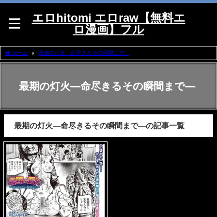
エロhitomi エロraw【無料エ
ロ漫画】フル
ホーム
最期の灯火―命尽きるその瞬間まで―
最期の灯火―命尽きるその瞬間まで―
最期の灯火―命尽きるその瞬間まで―の記事一覧